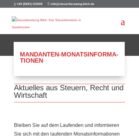
+49 (0681) 52608
info@steuerberatung-bleh.de
MANDAN­TEN-MONATS­IN­FOR­MA­
TIO­NEN
Aktuel­les aus Steuern, Recht und
Wirtschaft
Bleiben Sie auf dem Laufen­den und infor­mie­ren
Sie sich mit den laufen­den Monats­in­for­ma­tio­nen