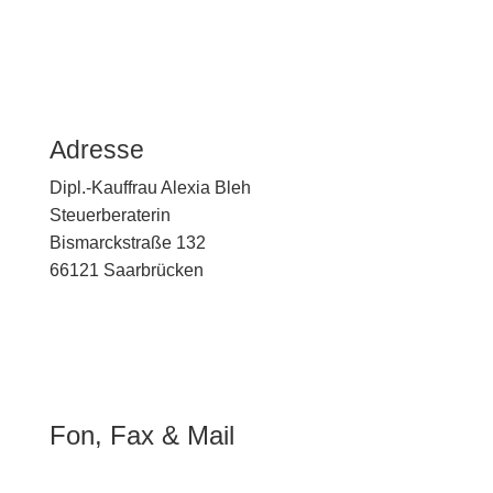
Adres­se
Dipl.-Kauffrau Alexia Bleh
Steuer­be­ra­te­rin
Bismarck­stra­ße 132
66121 Saarbrü­cken
Fon, Fax & Mail