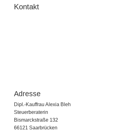
Kontakt
Adres­se
Dipl.-Kauffrau Alexia Bleh
Steuer­be­ra­te­rin
Bismarck­stra­ße 132
66121 Saarbrü­cken